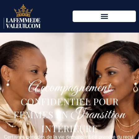
Accompagnement
CONFIDENTIEL POUR
Transition
FEMMES EN
INTÉRIEURE
Certaines périodes de la vie demandent de prendre du recul.